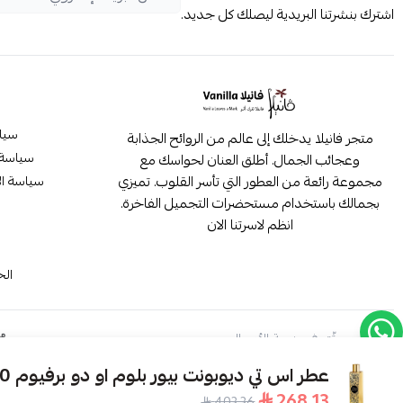
اشترك بنشرتنا البريدية ليصلك كل جديد.
سيا
متجر فانيلا يدخلك إلى عالم من الروائح الجذابة
سياسة 
وعجائب الجمال. أطلق العنان لحواسك مع
مجموعة رائعة من العطور التي تأسر القلوب. تميزي
سياسة ال
بجمالك باستخدام مستحضرات التجميل الفاخرة.
انظم لاسرتنا الان
م
الح
موثّق في منصة الأعمال
عطر اس تي ديوبونت بيور بلوم او دو برفيوم 100 مل
268.13
403.36