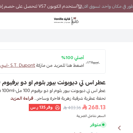
لعطور في مكان واحد تسوق الان
استخدم الكوبون VS7 لتحصل على خصم إضافي
فانيلا
أصلي 100%
اضغط هنا للمزيد من ماركة
S.T. Dupont -اسي تي ديبونت
عطر اس تي ديوبونت بيور بلوم او دو برفيوم 100 مل
تحفة عطرية شرقية زهرية فاخرة وساحر...
قراءة المزيد
268.13
وفر
135 ر.س
403.36
السعر شامل الضريبة
متوفر