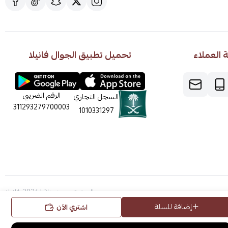
العملاء
تحميل تطبيق الجوال فانيلا
الرقم الضريبي
السجل التجاري
311293279700003
1010331297
الحقوق محفوظة | 2026
فانيلا
إضافة للسلة
اشتري الآن