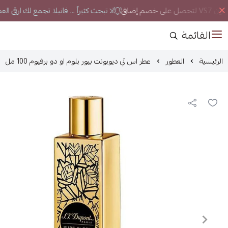
صم إضافي
لا تبحث كثيراً ... فانيلا تجمع لك ارقى ا
القائمة
الرئيسية
العطور
عطر اس تي ديوبونت بيور بلوم او دو برفيوم 100 مل