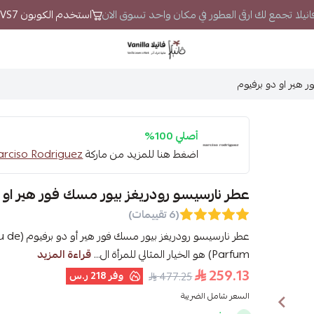
 فانيلا تجمع لك ارقى العطور في مكان واحد تسوق الان
استخدم الكوبون VS7 لتحصل على خصم إضافي
فانيلا
 هير او دو برفيوم
أصلي 100%
اضغط هنا للمزيد من ماركة
Narciso Rodriguez -نارسيسو رودري
عطر نارسيسو رودريغز بيور مسك فور هير او 
(6 تقييمات)
عطر نارسي
Parfum) هو الخيار المثالي للمرأة ال...
قراءة المزيد
259.13
وفر
218 ر.س
477.25
السعر شامل الضريبة