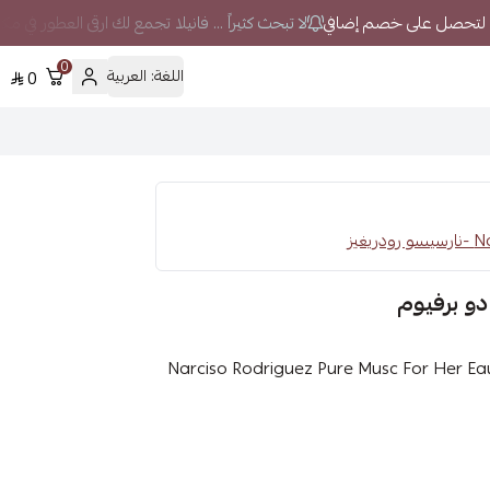
لا تبحث كثيراً ... فانيلا تجمع لك ارقى العطور في م
0
اللغة:
العربية
0
غيز
دو برفيوم
سو رودريغز بيور مسك فور هير أو دو برفيوم (Narciso Rodriguez Pure Musc For Her Eau de