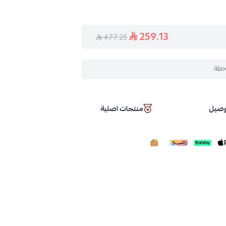
259.13
477.25
حظة
توصيل
منتجات اصلية