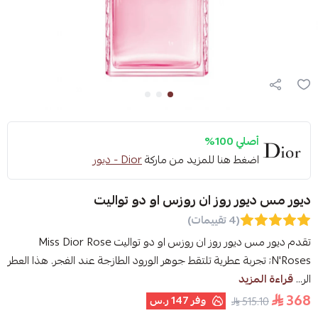
أصلي 100%
اضغط هنا للمزيد من ماركة
Dior - ديور
ديور مس ديور روز ان روزس او دو تواليت
(4 تقييمات)
تقدم ديور مس ديور روز ان روزس او دو تواليت Miss Dior Rose
N'Roses; تجربة عطرية تلتقط جوهر الورود الطازجة عند الفجر. هذا العطر
الر...
قراءة المزيد
368
وفر
147 ر.س
515.10