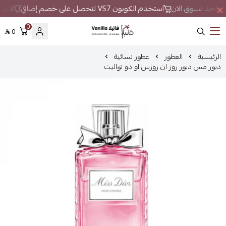
ان واحد تسوق الان
استخدم الكوبون VS7 لتحصل على خصم إضافي
لا تبح
0
0
فانيلا
الرئيسية
العطور
عطور نسائية
ديور مس ديور روز ان روزس او دو تواليت