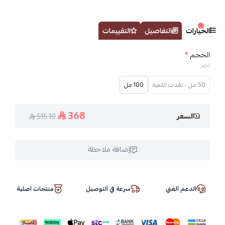
الخيارات
التفاصيل
التقييمات
الحجم
*
اختر
50 مل - نفدت الكمية
100 مل
368
السعر
515.10
إضافة ملاحظة
الدعم الفني
سرعة في التوصيل
منتجات اصلية