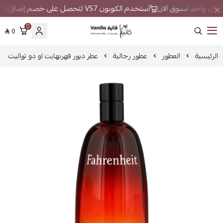
ي مكان واحد تسوق الان
استخدم الكوبون VS7 لتحصل على خصم إضافي
لا
0
0
فانيلا
الرئيسية
العطور
عطور رجالية
عطر ديور فهرنهايت او دو تواليت