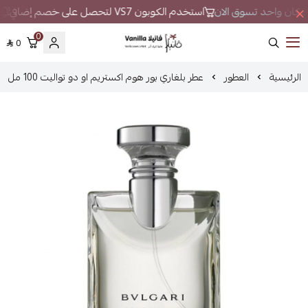
في مكان واحد تسوق الان
استخدم الكوبون VS7 لتحصل على خصم إضافي
ل
0
0
فانيلا
الرئيسية
العطور
عطر بلغاري بور هوم اكستريم او دو تواليت 100 مل