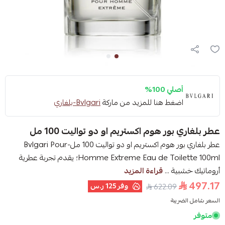
أصلي 100%
اضغط هنا للمزيد من ماركة
Bvlgari-بلغاري
عطر بلغاري بور هوم اكستريم او دو تواليت 100 مل
عطر بلغاري بور هوم اكستريم او دو تواليت 100 مل-Bvlgari Pour
Homme Extreme Eau de Toilette 100ml؛ يقدم تجربة عطرية
أروماتيك خشبية ...
قراءة المزيد
497.17
وفر
125 ر.س
622.09
السعر شامل الضريبة
متوفر