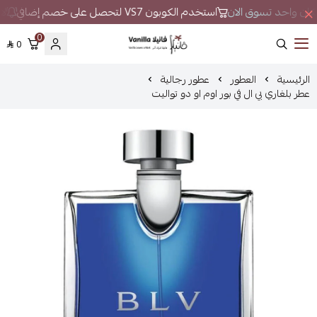
 مكان واحد تسوق الان
استخدم الكوبون VS7 لتحصل على خصم إضافي
لا 
0
0
فانيلا
الرئيسية
العطور
عطور رجالية
عطر بلغاري بي ال في بور اوم او دو تواليت