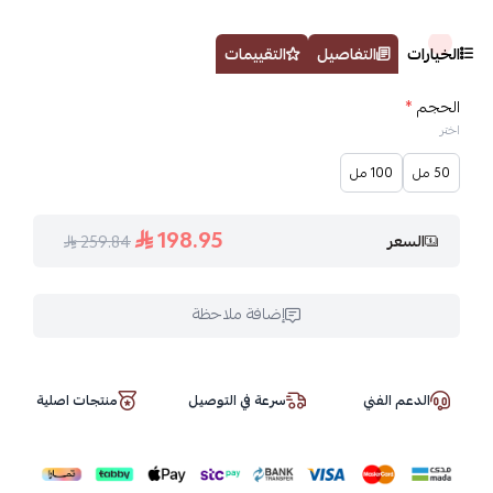
الخيارات
التفاصيل
التقييمات
الحجم
*
اختر
50 مل
100 مل
198.95
السعر
259.84
إضافة ملاحظة
الدعم الفني
سرعة في التوصيل
منتجات اصلية