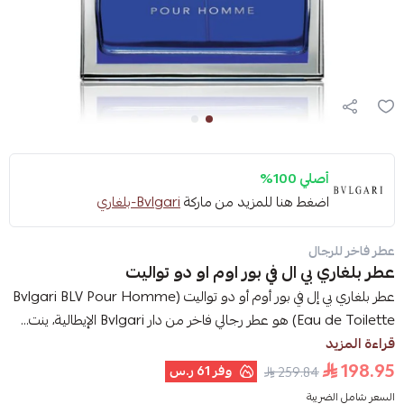
أصلي 100%
اضغط هنا للمزيد من ماركة
Bvlgari-بلغاري
عطر فاخر للرجال
عطر بلغاري بي ال في بور اوم او دو تواليت
عطر بلغاري بي إل في بور أوم أو دو تواليت (Bvlgari BLV Pour Homme
Eau de Toilette) هو عطر رجالي فاخر من دار Bvlgari الإيطالية، ينت...
قراءة المزيد
198.95
وفر
61 ر.س
259.84
السعر شامل الضريبة