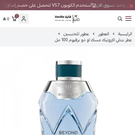
ي مكان واحد تسوق الان
استخدم الكوبون VS7 لتحصل على خصم إضافي
لا
0
0
فانيلا
الرئيسية
العطور
عطور للجنسين
عطر بنتلي اكزوتيك مسك او دو برفيوم 100 مل