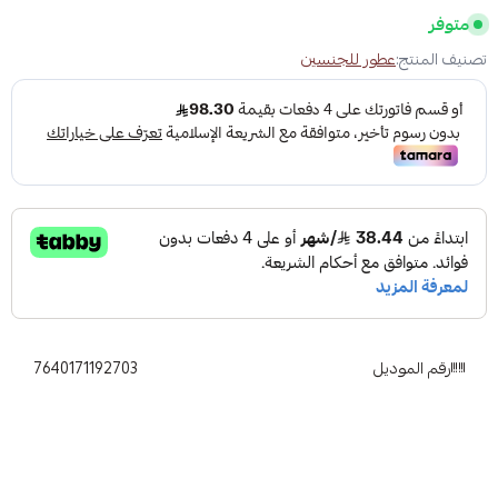
متوفر
تصنيف المنتج:
عطور للجنسين
رقم الموديل
7640171192703