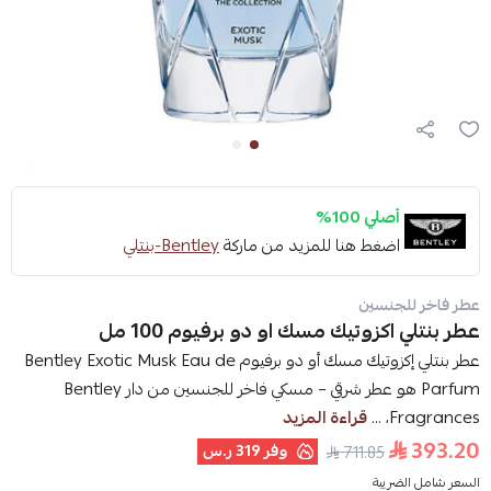
أصلي 100%
اضغط هنا للمزيد من ماركة
Bentley-بنتلي
عطر فاخر للجنسين
عطر بنتلي اكزوتيك مسك او دو برفيوم 100 مل
عطر بنتلي إكزوتيك مسك أو دو برفيوم Bentley Exotic Musk Eau de
Parfum هو عطر شرقي – مسكي فاخر للجنسين من دار Bentley
Fragrances، ...
قراءة المزيد
393.20
وفر
319 ر.س
711.85
السعر شامل الضريبة