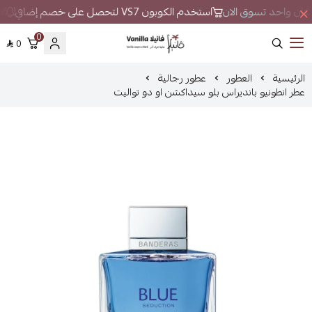
ي مكان واحد تسوق الان
استخدم الكوبون VS7 لتحصل على خصم إضافي
لا
0
0
فانيلا
الرئيسية
العطور
عطور رجالية
عطر انطونيو بانديراس بلو سيداكشن او دو تواليت