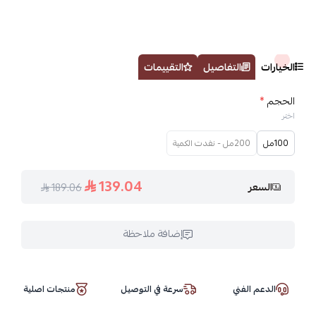
الخيارات
التفاصيل
التقييمات
الحجم
*
اختر
100مل
200مل - نفدت الكمية
139.04
السعر
189.06
إضافة ملاحظة
الدعم الفني
سرعة في التوصيل
منتجات اصلية