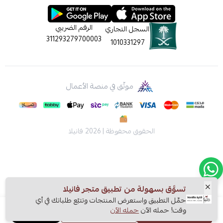
الرقم الضريبي
السجل التجاري
311293279700003
1010331297
موثّق في منصة الأعمال
الحقوق محفوظة | 2026
فانيلا
تسوَّق بسهولة من تطبيق متجر فانيلا
حمِّل التطبيق واستعرض المنتجات وتتبّع طلباتك في أي
وقت! حمله الآن
حمله الآن
اشتري الآن