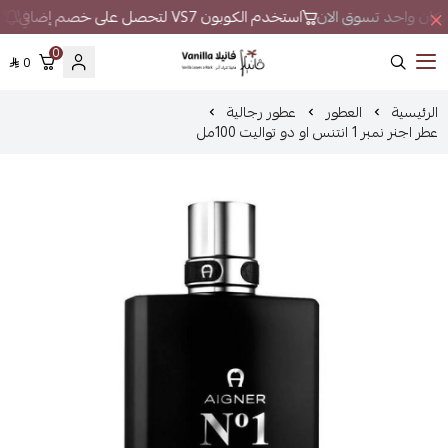
ي مكان واحد تسوق الان
استخدم الكوبون VS7 لتحصل على خصم إضافي
لا
0
0
فانيلا
الرئيسية
العطور
عطور رجالية
عطر اجنر نمبر 1 انتنس او دو تواليت 100مل