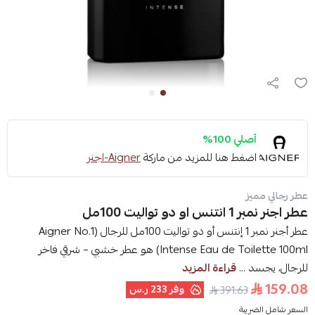
أصلي 100%
اضغط هنا للمزيد من ماركة
Aigner-اجنر
عطر رجالي مميز
عطر اجنر نمبر 1 انتنس او دو تواليت 100مل
عطر أجنر نمبر 1 إنتنس أو دو تواليت 100مل للرجال (Aigner No.1
Intense Eau de Toilette 100ml) هو عطر خشبي – شرقي فاخر
للرجال، يجسد ...
قراءة المزيد
159.08
وفر
233 ر.س
391.63
السعر شامل الضريبة