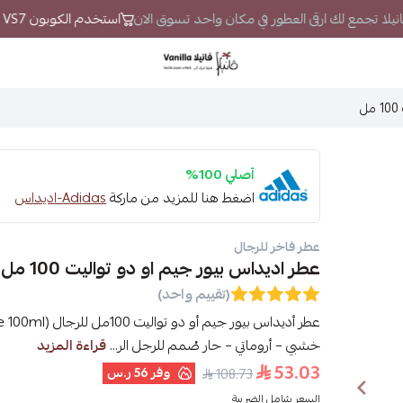
فانيلا تجمع لك ارقى العطور في مكان واحد تسوق الان
استخدم الكوبون VS7 لتحصل على خصم إضافي
فانيلا
أصلي 100%
اضغط هنا للمزيد من ماركة
Adidas-اديداس
عطر فاخر للرجال
عطر اديداس بيور جيم او دو تواليت 100 مل
(تقييم واحد)
خشبي – أروماتي – حار صُمم للرجل الر...
قراءة المزيد
53.03
وفر
56 ر.س
108.73
السعر شامل الضريبة