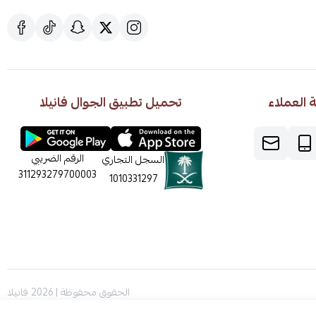
العملاء
تحميل تطبيق الجوال فانيلا
الرقم الضريبي
السجل التجاري
311293279700003
1010331297
الحقوق محفوظة | 2026
فانيلا