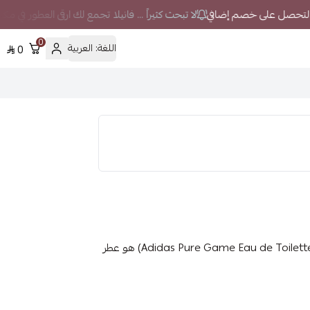
لا تبحث كثيراً ... فانيلا تجمع لك ارقى العطور في مك
0
اللغة:
العربية
0
عطر أديداس بيور جيم أو دو تواليت 100مل للرجال (Adidas Pure Game Eau de Toilette 100ml) هو عطر