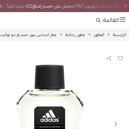
 الان
استخدم الكوبون VS7 لتحصل على خصم إضافي
لا تبحث كثيراً ... 
القائمة
الرئيسية
العطور
عطور رجالية
عطر اديداس بيور جيم او دو تواليت 100 مل