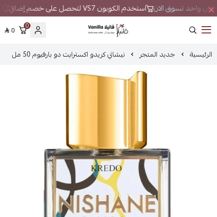
ي مكان واحد تسوق الان
استخدم الكوبون VS7 لتحصل على خصم إضافي
لا
0
0
فانيلا
الرئيسية
جديد المتجر
نيشاني كريدو اكسترايت دو بارفيوم 50 مل