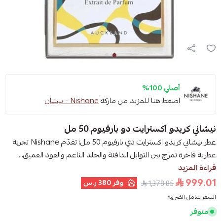
أصلي 100%
اضغط هنا للمزيد من ماركة
Nishane - نيشان
نيشاني كريدو اكسترايت دو بارفيوم 50 مل
عطر نيشاني كريدو اكسترايت دي بارفيوم 50 مل; تقدّم Nishane تجربة
عطرية فاخرة تمزج بين التوابل الدافئة والجلد الناعم والعود العميق،...
قراءة المزيد
999.01
وفر
380 ر.س
1,378.85
السعر شامل الضريبة
متوفر