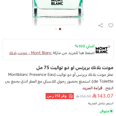
أصلي 100%
اضغط هنا للمزيد من ماركة
Mont Blanc - مونت بلانك
مونت بلانك بريزنس او دو تواليت 75 مل
عطر مونت بلانك بريزنس أو دو تواليت (Montblanc Presence Eau
de Toilette); استمتع بحضور رجولي كلاسيكي مع العطر الذي يجمع بين
النفح...
قراءة المزيد
143.07
وفر
213 ر.س
356.50
السعر شامل الضريبة
متوفر