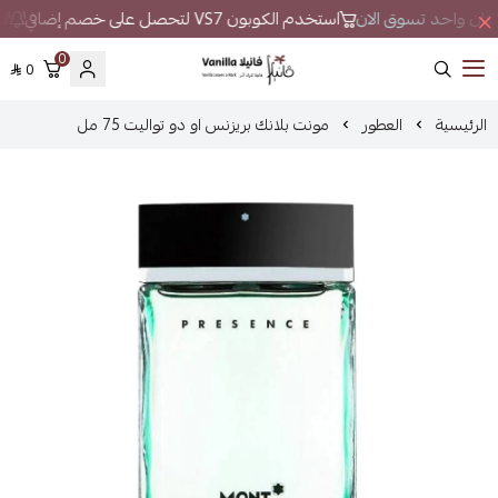
ي مكان واحد تسوق الان
استخدم الكوبون VS7 لتحصل على خصم إضافي
لا
0
0
فانيلا
الرئيسية
العطور
مونت بلانك بريزنس او دو تواليت 75 مل