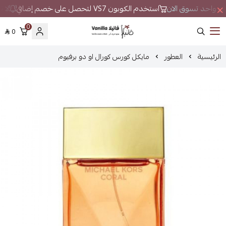
مكان واحد تسوق الان
استخدم الكوبون VS7 لتحصل على خصم إضافي
لا ت
0
0
فانيلا
الرئيسية
العطور
مايكل كورس كورال او دو برفيوم