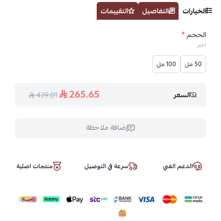
الخيارات
التفاصيل
التقييمات
الحجم
*
اختر
50 مل
100 مل
265.65
السعر
439.01
إضافة ملاحظة
الدعم الفني
سرعة في التوصيل
منتجات اصلية