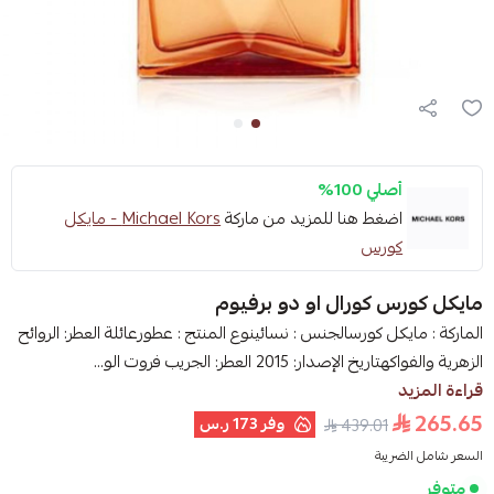
أصلي 100%
اضغط هنا للمزيد من ماركة
Michael Kors - مايكل
كورس
مايكل كورس كورال او دو برفيوم
الماركة : مايكل كورسالجنس : نسائينوع المنتج : عطورعائلة العطر: الروائح
الزهرية والفواكهتاريخ الإصدار: 2015 العطر: الجريب فروت الو...
قراءة المزيد
265.65
وفر
173 ر.س
439.01
السعر شامل الضريبة
متوفر