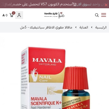
في مكان واحد تسوق الان
استخدم الكوبون VS7 لتحصل على خصم إضافي
ل
0
0
فانيلا
الرئيسية
العناية
مافالا مقوي الاظافر سيانتيفيك - 5مل