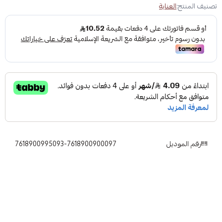
تصنيف المنتج:
العناية
رقم الموديل
7618900995093-7618900900097