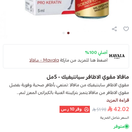
أصلي 100%
اضغط هنا للمزيد من ماركة
Mavala - مافالا
مافالا مقوي الاظافر سيانتيفيك - 5مل
مقوي الاظافر ساينتيفيك من مافالا :تمتعي بأظافر صحية وقوية بفضل
مقوي الاظافر من مافالا.يتميز بتركيبته الغنية بالكيراتين المعزز لنم...
قراءة المزيد
42.02
وفر
10 ر.س
51.98
السعر شامل الضريبة
متوفر