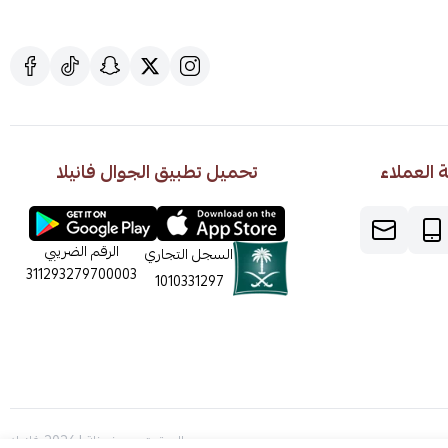
العملاء
تحميل تطبيق الجوال فانيلا
الرقم الضريبي
السجل التجاري
311293279700003
1010331297
الحقوق محفوظة | 2026
فانيلا