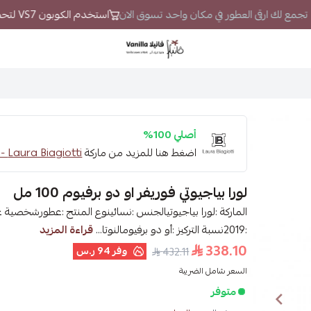
لا تجمع لك ارقى العطور في مكان واحد تسوق الان
استخدم الكوبون VS7 لتحصل على خصم إضافي
فانيلا
أصلي 100%
اضغط هنا للمزيد من ماركة
Laura Biagiotti - لورا بياجويتي
لورا بياجيوتي فوريفر او دو برفيوم 100 مل
:2019نسبة التركيز :أو دو برفيومالنوتا...
قراءة المزيد
338.10
وفر
94 ر.س
432.11
السعر شامل الضريبة
متوفر