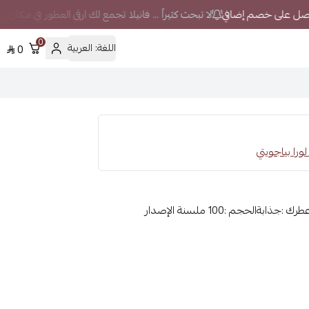
لا تبحث كثيراً ... فانيلا تجمع لك ارقى العطور في مكان و
0
اللغة:
العربية
0
الماركة :لورا بياجيوتيالجنس :نسائينوع المنتج :عطورشخصية عطرك :جذابةالحجم :100 ملسنة الإصدار