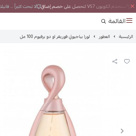
ن
استخدم الكوبون VS7 لتحصل على خصم إضافي
لا تبحث كثيراً ... فاني
القائمة
الرئيسية
العطور
لورا بياجيوتي فوريفر او دو برفيوم 100 مل