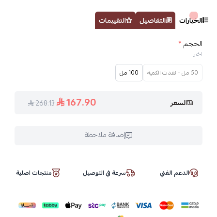
الخيارات
التفاصيل
التقييمات
الحجم
*
اختر
50 مل - نفدت الكمية
100 مل
167.90
السعر
268.13
إضافة ملاحظة
الدعم الفني
سرعة في التوصيل
منتجات اصلية