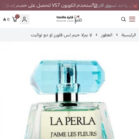
في مكان واحد تسوق الان
استخدم الكوبون VS7 لتحصل على خصم إضافي
ل
0
0
فانيلا
الرئيسية
العطور
لا بيرلا جيم لس فلورز او دو تواليت