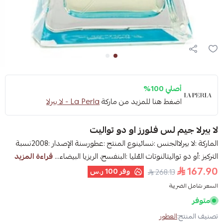
أصلي 100%
اضغط هنا للمزيد من ماركة
La Perla - لا بيرلا
لا بيرلا جيم لس فلورز او دو تواليت
الماركة :لا بيرلاالجنس :نسائينوع المنتج :عطورسنة الإصدار :2008نسبة
التركيز :أو دو تواليتالنوتات العُليا :البنفسج، الريزيا البيضاء...
قراءة المزيد
167.90
وفر
100 ر.س
268.13
السعر شامل الضريبة
متوفر
تصنيف المنتج:
العطور