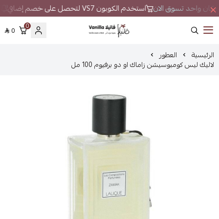
في مكان واحد تسوق الان
استخدم الكوبون VS7 لتحصل على خصم إضافي
ل
0
0
فانيلا
الرئيسية
العطور
لاليك ليس كومبوسيشن زاماك او دو برفيوم 100 مل