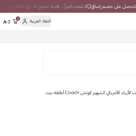
لا تبحث كثيراً ... فانيلا تجمع لك ارقى العطور في مك
0
اللغة:
العربية
0
الماركة : كوتشالجنس : سائينوع المنتج : عطورمن اصدارات بيت الأزياء الأمريكي الشهير كوتش Coach.أطلقه بيت