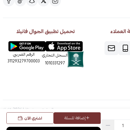
العملاء
تحميل تطبيق الجوال فانيلا
الرقم الضريبي
السجل التجاري
311293279700003
1010331297
الحقوق محفوظة | 2026
فانيلا
إضافة للسلة
اشتري الآن