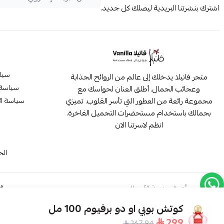
اشترك بنشرتنا البريدية ليصلك كل جديد.
سيا
متجر فانيلا يدخلك إلى عالم من الروائح الجذابة
سياسة 
وعجائب الجمال. أطلق العنان لحواسك مع
مجموعة رائعة من العطور التي تأسر القلوب. تميزي
سياسة ال
بجمالك باستخدام مستحضرات التجميل الفاخرة.
انظم لاسرتنا الان
م
الح
موثّق في منصة الأعمال
كوتش بوبي او دو برفيوم 100 مل
299
367.94