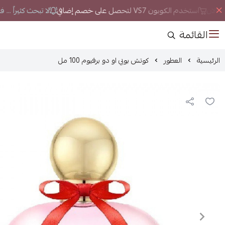
الان
استخدم الكوبون VS7 لتحصل على خصم إضافي
لا تبحث كثيراً ... 
القائمة
الرئيسية
العطور
كوتش بوبي او دو برفيوم 100 مل