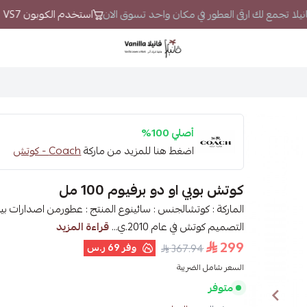
فانيلا تجمع لك ارقى العطور في مكان واحد تسوق الان
استخدم الكوبون VS7 لتحصل على خصم إضافي
فانيلا
أصلي 100%
اضغط هنا للمزيد من ماركة
Coach - كوتش
كوتش بوبي او دو برفيوم 100 مل
التصميم كوتش في عام 2010.ي...
قراءة المزيد
299
وفر
69 ر.س
367.94
السعر شامل الضريبة
متوفر