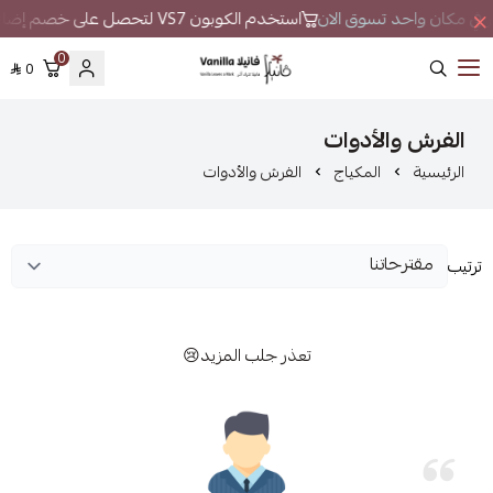
طور في مكان واحد تسوق الان
استخدم الكوبون VS7 لتحصل على خصم إضافي
0
0
فانيلا
الفرش والأدوات
الرئيسية
المكياج
الفرش والأدوات
ترتيب
تعذر جلب المزيد😢