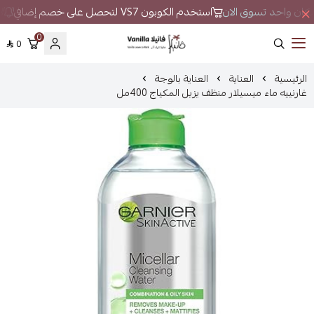
ي مكان واحد تسوق الان
استخدم الكوبون VS7 لتحصل على خصم إضافي
لا
0
0
فانيلا
الرئيسية
العناية
العناية بالوجة
غارنييه ماء ميسيلار منظف يزيل المكياج 400مل