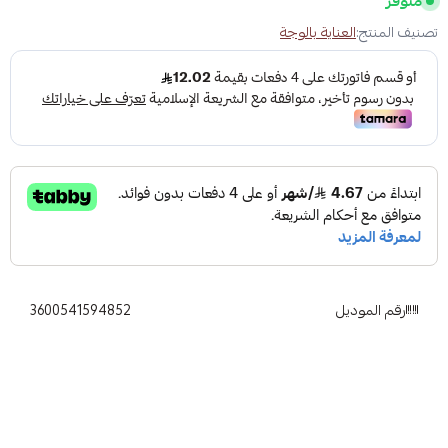
متوفر
تصنيف المنتج:
العناية بالوجة
رقم الموديل
3600541594852