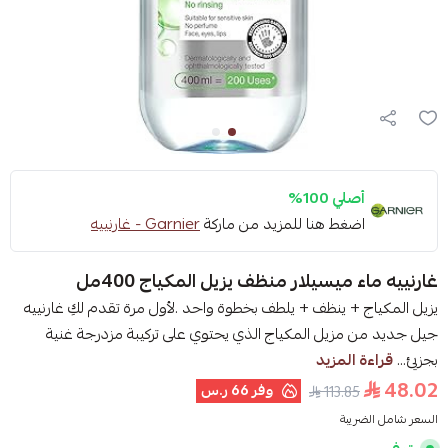
أصلي 100%
اضغط هنا للمزيد من ماركة
Garnier - غارنييه
غارنييه ماء ميسيلار منظف يزيل المكياج 400مل
يزيل المكياج + ينظف + يلطف بخطوة واحد .لأول مرة تقدم لكِ غارنييه
جيل جديد من مزيل المكياج الذي يحتوي على تركيبة مزدرجة غنية
بجزيئ...
قراءة المزيد
48.02
وفر
66 ر.س
113.85
السعر شامل الضريبة