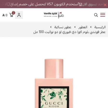
ان واحد تسوق الان
استخدم الكوبون VS7 لتحصل على خصم إضافي
لا تبح
0
0
فانيلا
الرئيسية
العطور
عطور نسائية
عطر قوتشي بلوم اكوا دي فيوري او دو تواليت 100 مل