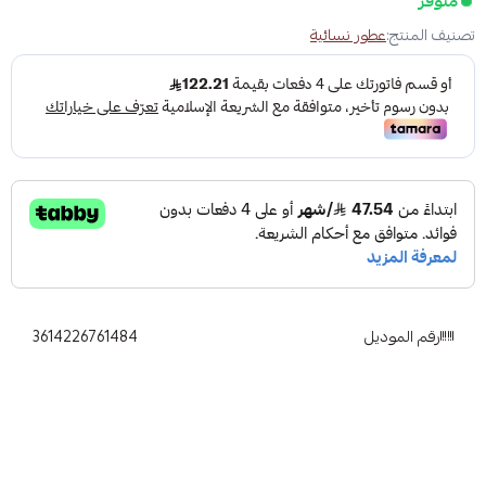
متوفر
تصنيف المنتج:
عطور نسائية
رقم الموديل
3614226761484