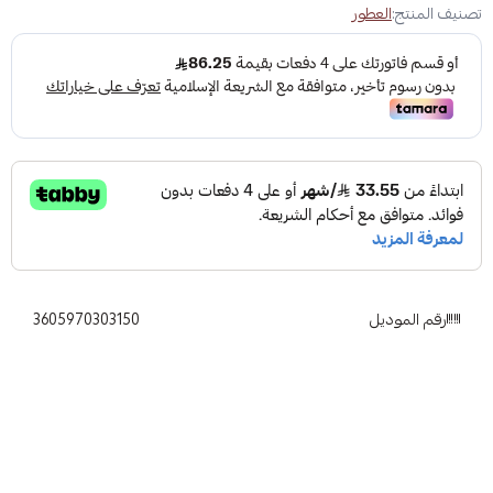
تصنيف المنتج:
العطور
رقم الموديل
3605970303150