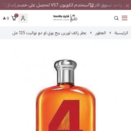
ي مكان واحد تسوق الان
استخدم الكوبون VS7 لتحصل على خصم إضافي
لا
0
0
فانيلا
الرئيسية
العطور
عطر رالف لورين بيج بوني او دو تواليت 125 مل