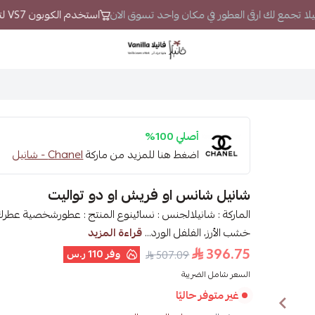
انيلا تجمع لك ارقى العطور في مكان واحد تسوق الان
استخدم الكوبون VS7 لتحصل على خصم إضافي
فانيلا
أصلي 100%
اضغط هنا للمزيد من ماركة
Chanel - شانيل
شانيل شانس او ​​فريش او دو تواليت
الماركة : شانيلالجنس : نسائينوع المنتج : عطورشخصية عطرك : 
خشب الأرز، الفلفل الورد...
قراءة المزيد
396.75
وفر
110 ر.س
507.09
السعر شامل الضريبة
غير متوفر حاليًا