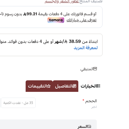
تصنيف المنتج:
عطور الشعر والجسم
المتبقي
الخيارات
التفاصيل
التقييمات
الحجم
*
35 مل - نفدت الكمية
اختر
السعر