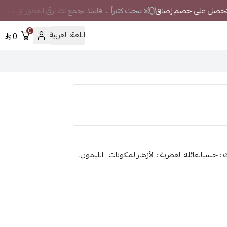
لا تبحث كثيراً ... فانيلا تجمع لك ارقى العطور في مكا
0
اللغة:
العربية
0
حسيالعائلة العطرية : الأزهارالمكونات : الليمون،