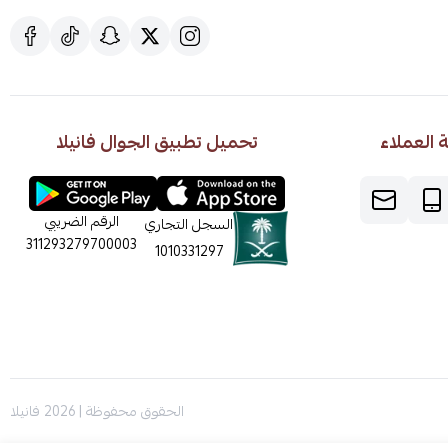
العملاء
تحميل تطبيق الجوال فانيلا
الرقم الضريبي
السجل التجاري
311293279700003
1010331297
الحقوق محفوظة | 2026
فانيلا