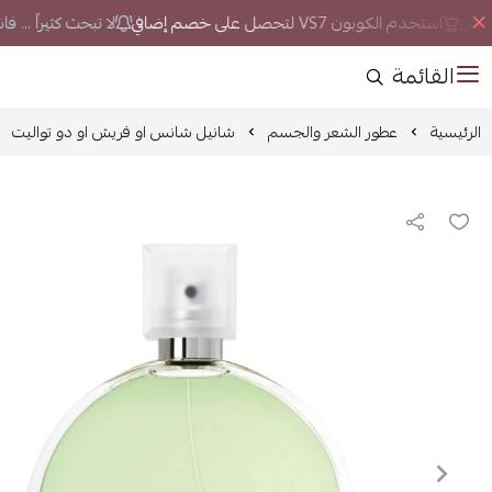
لان
استخدم الكوبون VS7 لتحصل على خصم إضافي
لا تبحث كثيراً ... ف
القائمة
الرئيسية
عطور الشعر والجسم
شانيل شانس او ​​فريش او دو تواليت