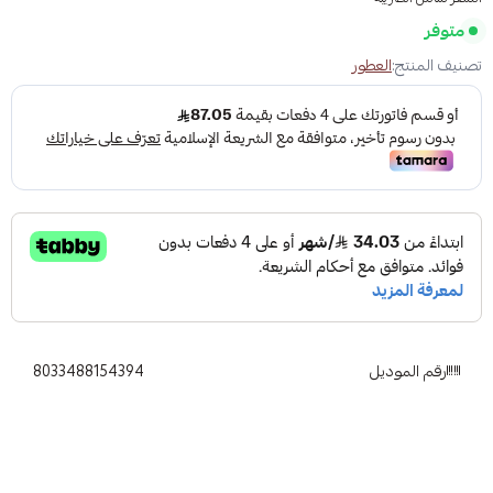
متوفر
تصنيف المنتج:
العطور
رقم الموديل
8033488154394