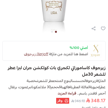
أصلي 100%
اضغط هنا للمزيد من ماركة
Xerjoff-زيرجوف
زيرجوف كاساموراتي لكجري باث كولكشن جران ليرا عطر
للشعر 30مل
الماركةزيرجوفالجنسنسائينوع المنتجعطر للشعرشخصية
عطركحيويةالعائلة العطريةفاكهيةالحجم30 ملالمكوناتبرغموت، برتقال
أحمر، لافندر، ياسم...
قراءة المزيد
348.17
وفر
346.10
السعر شامل الضريبة