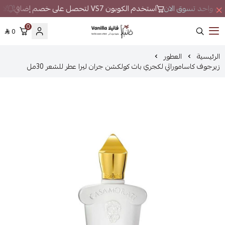
 مكان واحد تسوق الان
استخدم الكوبون VS7 لتحصل على خصم إضافي
لا 
0
0
فانيلا
الرئيسية
العطور
زيرجوف كاساموراتي لكجري باث كولكشن جران ليرا عطر للشعر 30مل