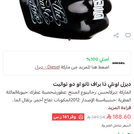
أصلي 100%
اضغط هنا للمزيد من ماركة
Diesel - ديزل
ديزل اونلي ذا براف تاتو او دو تواليت
الماركة :ديزلالجنس :رجالينوع المنتج :عطورشخصية عطرك :حيويةالعائلة
العطرية :خشبيةسنة الإصدار :2012المكونات :تفاح أحمر، برتقال الما...
قراءة المزيد
188.60
وفر
161 ر.س
349.54
السعر شامل الضريبة