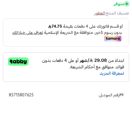
متوفر
تصنيف المنتج:
العطور
رقم الموديل
85715807625