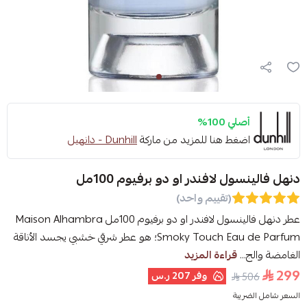
أصلي 100%
اضغط هنا للمزيد من ماركة
Dunhill - دانهيل
دنهل فالينسول لافندر او دو برفيوم 100مل
(تقييم واحد)
عطر دنهل فالينسول لافندر او دو برفيوم 100مل Maison Alhambra
Smoky Touch Eau de Parfum؛ هو عطر شرقي خشبي يجسد الأناقة
الغامضة والج...
قراءة المزيد
299
وفر
207 ر.س
506
السعر شامل الضريبة