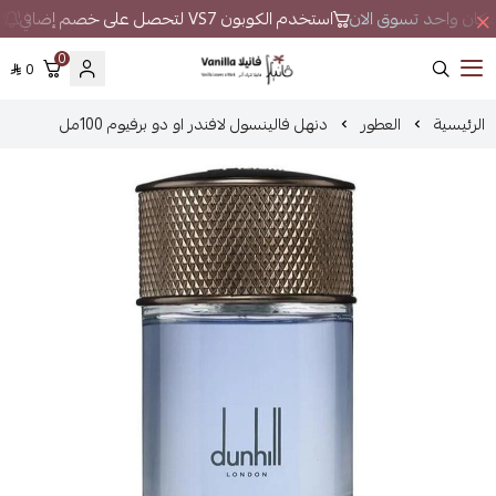
ي مكان واحد تسوق الان
استخدم الكوبون VS7 لتحصل على خصم إضافي
لا
0
0
فانيلا
الرئيسية
العطور
دنهل فالينسول لافندر او دو برفيوم 100مل