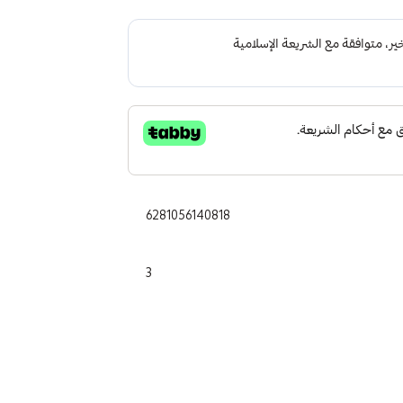
6281056140818
3