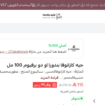
فانيلا تجمع لك ارقى العطور في مكان واحد تسوق الان
استخدم الكوبون VS7 لتحصل على خصم إضافي
فانيلا
أصلي 100%
اضغط هنا للمزيد من ماركة
J.Casanova - جيه كازانوفا
جيه كازانوفا بندورا او دو برفيوم 100 مل
الماركة : جيه كازانوفاالجنس : نسائينوع المنتج : عطورشخصية 
خشبيةالحجم : ...
قراءة المزيد
115
وفر
95 ر.س
210.16
السعر شامل الضريبة
متوفر