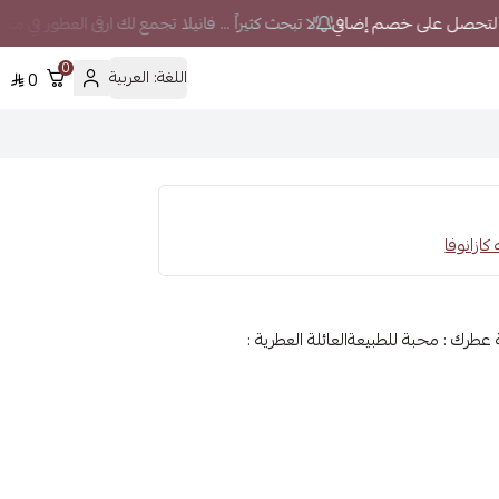
لا تبحث كثيراً ... فانيلا تجمع لك ارقى العطور في مك
0
اللغة:
العربية
0
عطرك : محبة للطبيعةالعائلة العطرية :