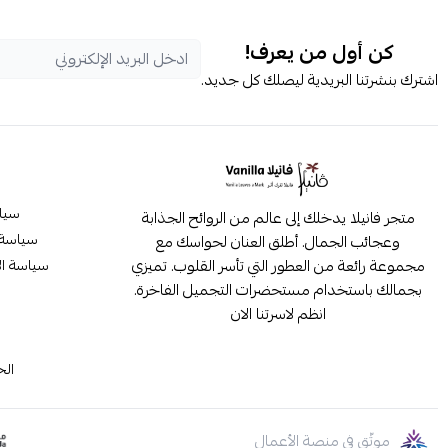
كن أول من يعرف!
اشترك بنشرتنا البريدية ليصلك كل جديد.
سيا
متجر فانيلا يدخلك إلى عالم من الروائح الجذابة
سياسة 
وعجائب الجمال. أطلق العنان لحواسك مع
مجموعة رائعة من العطور التي تأسر القلوب. تميزي
سياسة ال
بجمالك باستخدام مستحضرات التجميل الفاخرة.
انظم لاسرتنا الان
م
الح
موثّق في منصة الأعمال