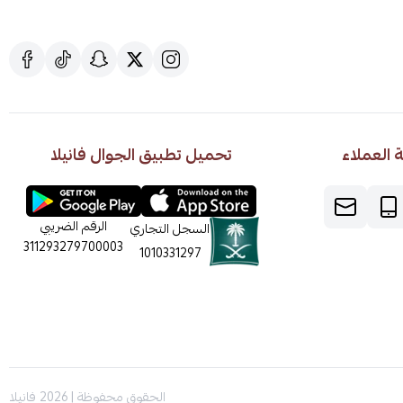
العملاء
تحميل تطبيق الجوال فانيلا
الرقم الضريبي
السجل التجاري
311293279700003
1010331297
الحقوق محفوظة | 2026
فانيلا