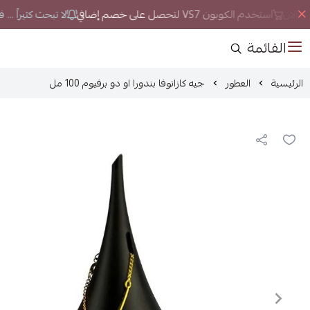
 الان
استخدم الكوبون VS7 لتحصل على خصم إضافي
لا تبحث كثيراً ... 
القائمة
الرئيسية
العطور
جيه كازانوفا بندورا او دو برفيوم 100 مل