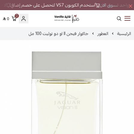
كان واحد تسوق الان
استخدم الكوبون VS7 لتحصل على خصم إضافي
لا تب
0
0
فانيلا
الرئيسية
العطور
جاكوار فيجن II او دو توليت 100 مل