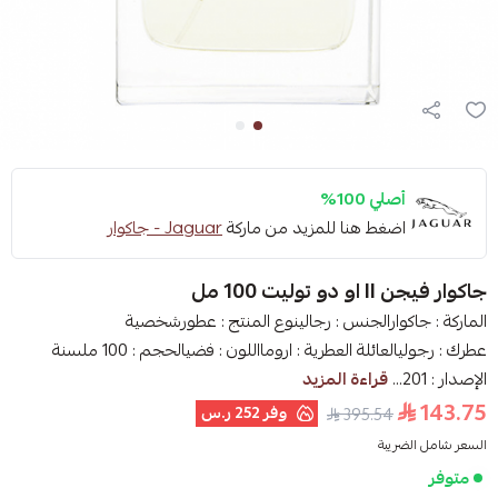
أصلي 100%
اضغط هنا للمزيد من ماركة
Jaguar - جاكوار
جاكوار فيجن II او دو توليت 100 مل
الماركة : جاكوارالجنس : رجالينوع المنتج : عطورشخصية
عطرك : رجوليالعائلة العطرية : ارومااللون : فضيالحجم : 100 ملسنة
الإصدار : 201...
قراءة المزيد
143.75
وفر
252 ر.س
395.54
السعر شامل الضريبة
متوفر