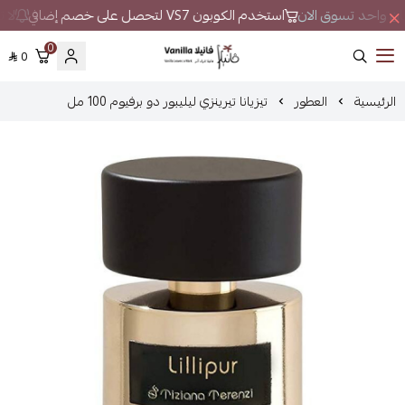
مكان واحد تسوق الان
استخدم الكوبون VS7 لتحصل على خصم إضافي
لا ت
0
0
فانيلا
الرئيسية
العطور
تيزيانا تيرينزي ليليبور دو برفيوم 100 مل