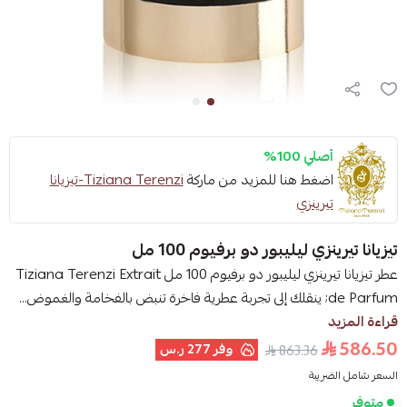
أصلي 100%
اضغط هنا للمزيد من ماركة
Tiziana Terenzi-تيزيانا
تيرينزي
تيزيانا تيرينزي ليليبور دو برفيوم 100 مل
عطر تيزيانا تيرينزي ليليبور دو برفيوم 100 مل Tiziana Terenzi Extrait
de Parfum; ينقلك إلى تجربة عطرية فاخرة تنبض بالفخامة والغموض...
قراءة المزيد
586.50
وفر
277 ر.س
863.36
السعر شامل الضريبة
متوفر