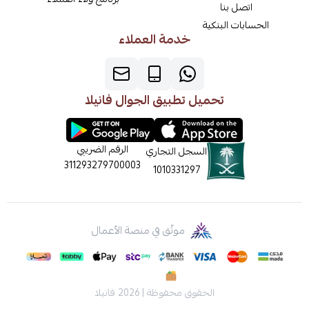
اتصل بنا
الحسابات البنكية
خدمة العملاء
تحميل تطبيق الجوال فانيلا
الرقم الضريبي
السجل التجاري
311293279700003
1010331297
موثّق في منصة الأعمال
الحقوق محفوظة | 2026
فانيلا