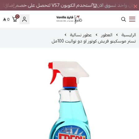
في مكان واحد تسوق الان
استخدم الكوبون VS7 لتحصل على خصم إضافي
ل
0
0
فانيلا
الرئيسية
العطور
عطور نسائية
تستر موسكينو فريش كوتور او دو تواليت 100مل