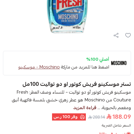
أصلي 100%
اضغط هنا للمزيد من ماركة
Moschino - موسكينو
تستر موسكينو فريش كوتور او دو تواليت 100مل
موسكينو فريش كوتور أو دو تواليت – للنساء وصف العطر: Fresh
Couture من Moschino هو عطر زهري خشبي بلمسة فاكهية أنيق
ومفعم بالحيوية، ...
قراءة المزيد
188.09
وفر
100 ر.س
288.14
السعر شامل الضريبة