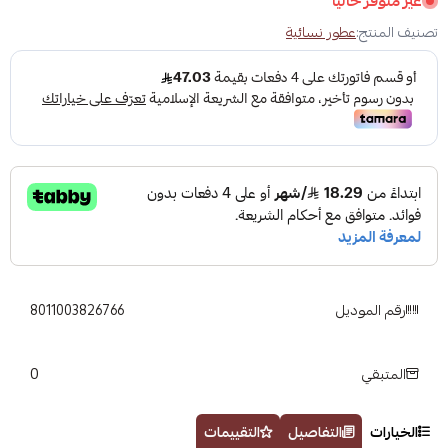
غير متوفر حاليًا
تصنيف المنتج:
عطور نسائية
رقم الموديل
8011003826766
0
المتبقي
الخيارات
التفاصيل
التقييمات