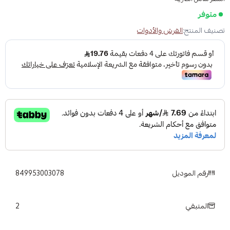
متوفر
تصنيف المنتج:
الفرش والأدوات
رقم الموديل
849953003078
2
المتبقي