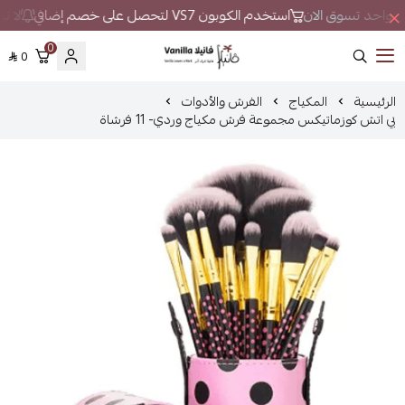
كان واحد تسوق الان
استخدم الكوبون VS7 لتحصل على خصم إضافي
لا تب
0
0
فانيلا
الرئيسية
المكياج
الفرش والأدوات
بي اتش كوزماتيكس مجموعة فرش مكياج وردي- 11 فرشاة