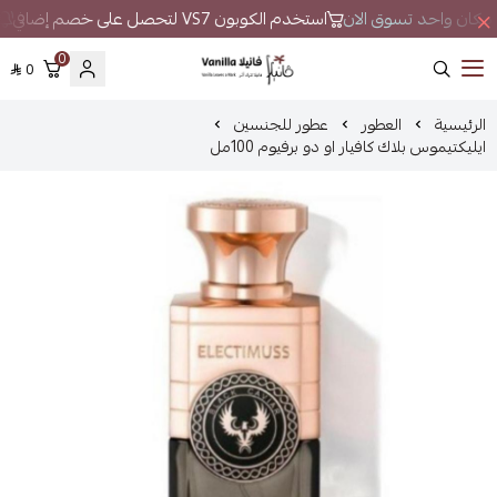
 في مكان واحد تسوق الان
استخدم الكوبون VS7 لتحصل على خصم إضافي
ل
0
0
فانيلا
الرئيسية
العطور
عطور للجنسين
ايليكتيموس بلاك كافيار او دو برفيوم 100مل