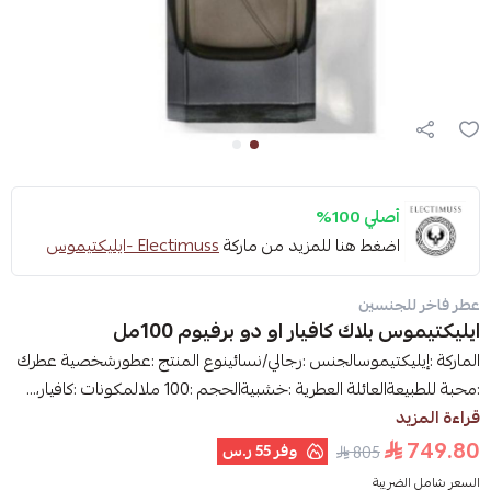
أصلي 100%
اضغط هنا للمزيد من ماركة
Electimuss -ايليكتيموس
عطر فاخر للجنسين
ايليكتيموس بلاك كافيار او دو برفيوم 100مل
الماركة :إيليكتيموسالجنس :رجالي/نسائينوع المنتج :عطورشخصية عطرك
:محبة للطبيعةالعائلة العطرية :خشبيةالحجم :100 ملالمكونات :كافيار،...
قراءة المزيد
749.80
وفر
55 ر.س
805
السعر شامل الضريبة