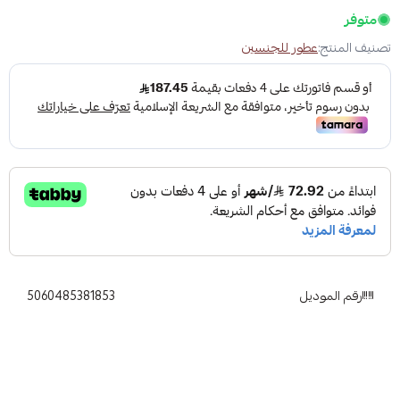
متوفر
تصنيف المنتج:
عطور للجنسين
رقم الموديل
5060485381853