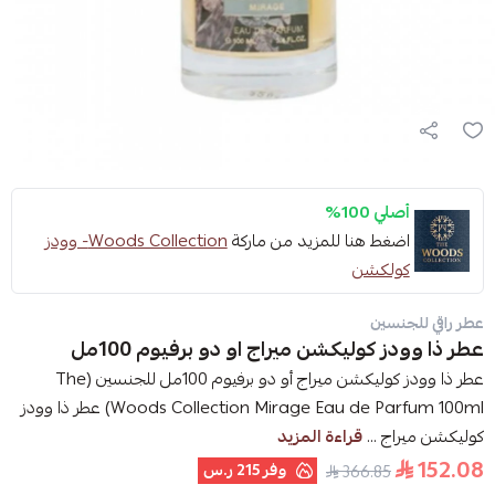
أصلي 100%
اضغط هنا للمزيد من ماركة
Woods Collection- وودز
كولكشن
عطر راقي للجنسين
عطر ذا وودز كوليكشن ميراج او دو برفيوم 100مل
عطر ذا وودز كوليكشن ميراج أو دو برفيوم 100مل للجنسين (The
Woods Collection Mirage Eau de Parfum 100ml) عطر ذا وودز
كوليكشن ميراج ...
قراءة المزيد
152.08
وفر
215 ر.س
366.85