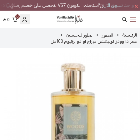
مكان واحد تسوق الان
استخدم الكوبون VS7 لتحصل على خصم إضافي
لا ت
0
0
فانيلا
الرئيسية
العطور
عطور للجنسين
عطر ذا وودز كوليكشن ميراج او دو برفيوم 100مل