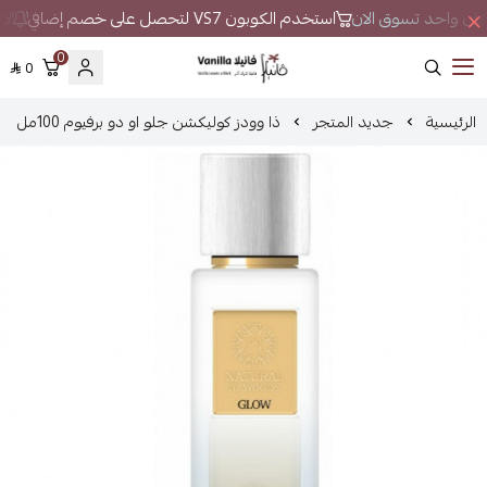
 مكان واحد تسوق الان
استخدم الكوبون VS7 لتحصل على خصم إضافي
لا 
0
0
فانيلا
الرئيسية
جديد المتجر
ذا وودز كوليكشن جلو او دو برفيوم 100مل