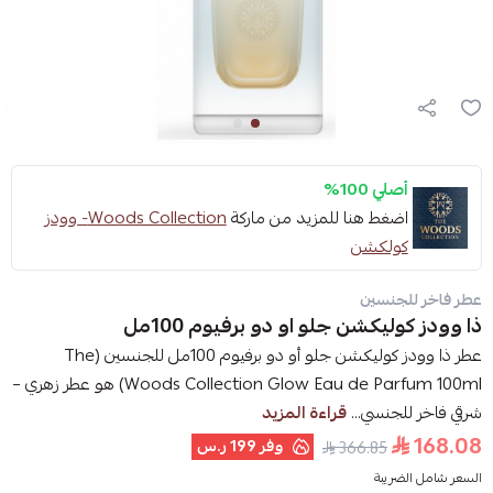
أصلي 100%
اضغط هنا للمزيد من ماركة
Woods Collection- وودز
كولكشن
عطر فاخر للجنسين
ذا وودز كوليكشن جلو او دو برفيوم 100مل
عطر ذا وودز كوليكشن جلو أو دو برفيوم 100مل للجنسين (The
Woods Collection Glow Eau de Parfum 100ml) هو عطر زهري –
شرقي فاخر للجنسي...
قراءة المزيد
168.08
وفر
199 ر.س
366.85
السعر شامل الضريبة