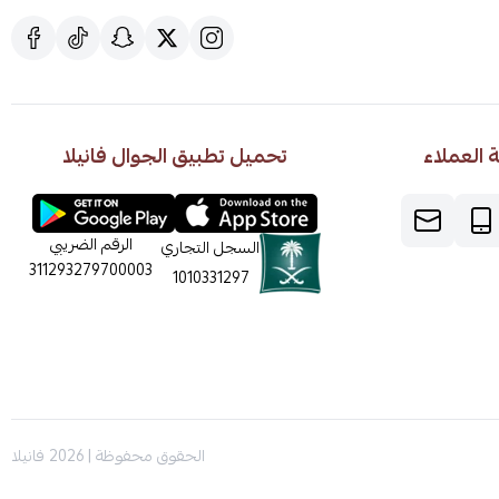
العملاء
تحميل تطبيق الجوال فانيلا
الرقم الضريبي
السجل التجاري
311293279700003
1010331297
الحقوق محفوظة | 2026
فانيلا