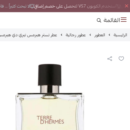
لان
استخدم الكوبون VS7 لتحصل على خصم إضافي
لا تبحث كثيراً ... ف
القائمة
الرئيسية
العطور
عطور رجالية
عطر تستر هيرمس تيري دي هيرمس او د