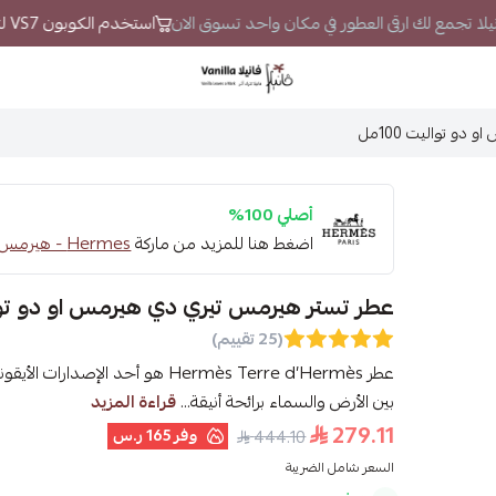
انيلا تجمع لك ارقى العطور في مكان واحد تسوق الان
استخدم الكوبون VS7 لتحصل على خصم إضافي
فانيلا
و تواليت 100مل
أصلي 100%
اضغط هنا للمزيد من ماركة
Hermes - هيرمس
عطر تستر هيرمس تيري دي هيرمس او دو تواليت 
(25 تقييم)
عطر Hermès Terre d’Hermès هو أحد ا
بين الأرض والسماء برائحة أنيقة...
قراءة المزيد
279.11
وفر
165 ر.س
444.10
السعر شامل الضريبة