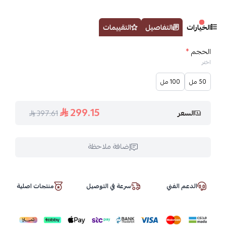
الخيارات
التفاصيل
التقييمات
الحجم
*
اختر
50 مل
100 مل
299.15
السعر
397.61
إضافة ملاحظة
الدعم الفني
سرعة في التوصيل
منتجات اصلية