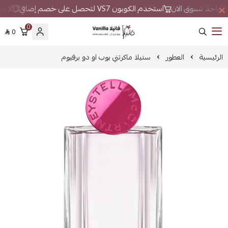
كان واحد تسوق الان
استخدم الكوبون VS7 لتحصل على خصم إضافي
لا تب
0
0
فانيلا
الرئيسية
العطور
ستيلا ماكرتني بوب او دو برفيوم