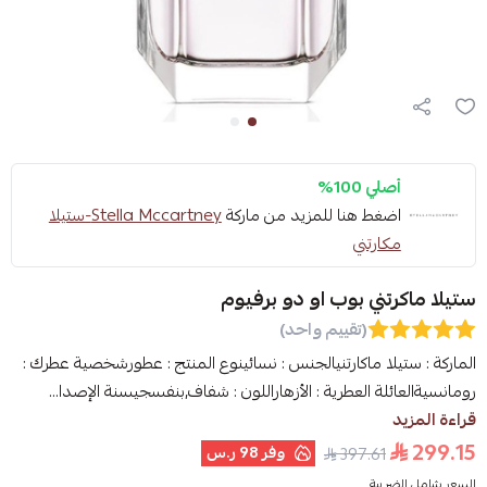
أصلي 100%
اضغط هنا للمزيد من ماركة
Stella Mccartney-ستيلا
مكارتني
ستيلا ماكرتني بوب او دو برفيوم
(تقييم واحد)
الماركة : ستيلا ماكارتنيالجنس : نسائينوع المنتج : عطورشخصية عطرك :
رومانسيةالعائلة العطرية : الأزهاراللون : شفاف,بنفسجيسنة الإصدا...
قراءة المزيد
299.15
وفر
98 ر.س
397.61
السعر شامل الضريبة