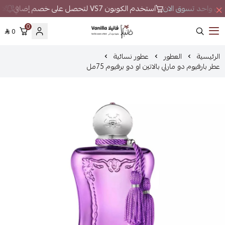
 مكان واحد تسوق الان
استخدم الكوبون VS7 لتحصل على خصم إضافي
لا 
0
0
فانيلا
الرئيسية
العطور
عطور نسائية
عطر بارفيوم دو مارلي بالاتين او دو برفيوم 75مل