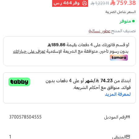
759.38
وفر
464 ر.س
1,223.11
السعر شامل الضريبة
متوفر
تصنيف المنتج:
عطور نسائية
رقم الموديل
3700578504555
1
المتبقي