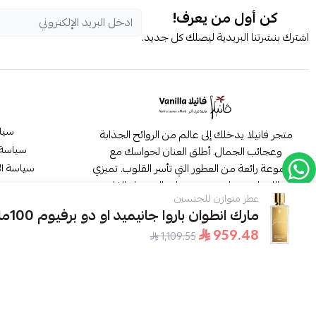
كن أول من يعرف!
اشترك بنشرتنا البريدية ليصلك كل جديد.
سيا
متجر فانيلا يدخلك إلى عالم من الروائح الجذابة
سياسة 
وعجائب الجمال. أطلق العنان لحواسك مع
مجموعة رائعة من العطور التي تأسر القلوب. تميزي
سياسة ال
بجمالك باستخدام مستحضرات التجميل الفاخرة.
عطر متوازن للجنسين
انظم لاسرتنا الان
م
مارك انطوان باروا جانيميد او دو برفيوم 100مل
959.48
1,109.55
الح
موثّق في منصة الأعمال