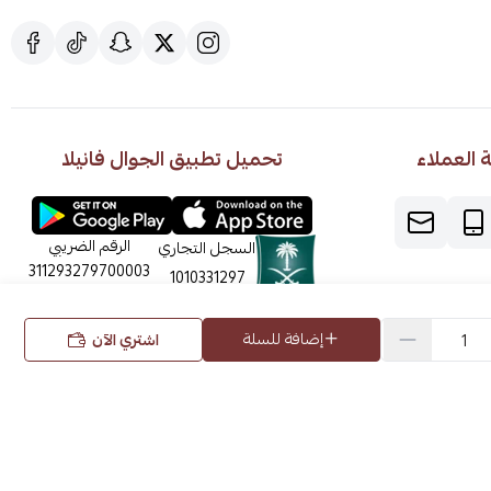
العملاء
تحميل تطبيق الجوال فانيلا
الرقم الضريبي
السجل التجاري
311293279700003
1010331297
إضافة للسلة
اشتري الآن
الحقوق محفوظة | 2026
فانيلا