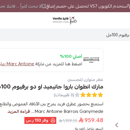
ستخدم الكوبون VS7 لتحصل على خصم إضافي
لا تبحث كثيراً ... فانيلا ت
فانيلا
وم 100مل
أصلي 100%
اضغط هنا للمزيد من ماركة
Marc Antoine-مارك انطوان
عطر متوازن للجنسين
مارك انطوان باروا جانيميد او دو برفيوم 100مل
(3 تقييمات)
استمتع بحضور عطري فريد يمزج بين الأناقة، الغموض والطابع 
Marc Antoine Barrois Ganymede....
قراءة المزيد
959.48
وفر
150 ر.س
1,109.55
السعر شامل الضريبة