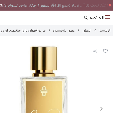
لا تبحث كثيراً ... فانيلا تجمع لك ارقى العطور في مكان واحد تسوق الان
ا
القائمة
الرئيسية
العطور
عطور للجنسين
مارك انطوان باروا جانيميد او دو برفي