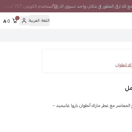
جمع لك ارقى العطور في مكان واحد تسوق الان
استخدم الكوبون VS7 لتحصل على خصم إضافي
0
اللغة:
العربية
0
المعاصر مع عطر مارك أنطوان باروا غانيميد –