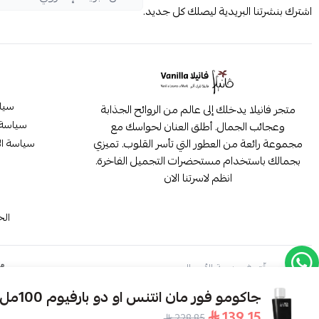
اشترك بنشرتنا البريدية ليصلك كل جديد.
سيا
متجر فانيلا يدخلك إلى عالم من الروائح الجذابة
سياسة 
وعجائب الجمال. أطلق العنان لحواسك مع
مجموعة رائعة من العطور التي تأسر القلوب. تميزي
سياسة ال
بجمالك باستخدام مستحضرات التجميل الفاخرة.
انظم لاسرتنا الان
م
الح
موثّق في منصة الأعمال
جاكومو فور مان انتنس او دو بارفيوم 100مل
139.15
228.85