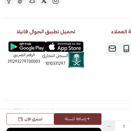
العملاء
تحميل تطبيق الجوال فانيلا
الرقم الضريبي
السجل التجاري
311293279700003
1010331297
الحقوق محفوظة | 2026
فانيلا
إضافة للسلة
اشتري الآن