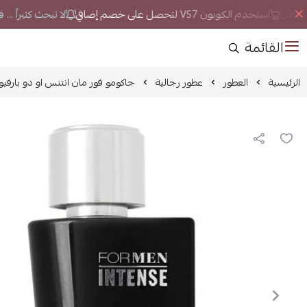
 الان
استخدم الكوبون VS7 لتحصل على خصم إضافي
لا تبحث كثيراً ...
القائمة
الرئيسية
العطور
عطور رجالية
جاكومو فور مان انتنس او دو بارفيوم 100