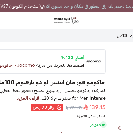
 فانيلا تجمع لك ارقى العطور في مكان واحد تسوق الان
استخدم الكوبون VS7 لتحصل على خصم إضافي
فانيلا
مل
أصلي 100%
اضغط هنا للمزيد من ماركة
Jacomo - جاكومو
جاكومو فور مان انتنس او دو بارفيوم 100مل
for Men Intense صدر عام 2016....
قراءة المزيد
139.15
وفر
90 ر.س
228.85
السعر شامل الضريبة
متوفر