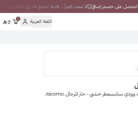
لا تبحث كثيراً ... فانيلا تجمع لك ارقى العطور في م
0
اللغة:
العربية
0
الماركة : جاكوموالجنس : رجالينوع المنتج : عطورالخط العطري: وودي سبايسيعطر خشبي - حار للرجال .Jacomo