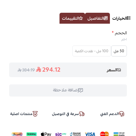
الخيارات
التفاصيل
التقييمات
الحجم
*
اختر
50 مل
100 مل - نفدت الكمية
294.12
السعر
384.19
إضافة ملاحظة
الدعم الفني
سرعة في التوصيل
منتجات اصلية