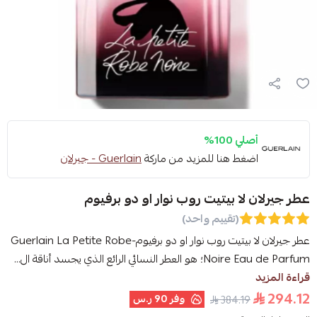
أصلي 100%
اضغط هنا للمزيد من ماركة
Guerlain - جيرلان
عطر جيرلان لا بيتيت روب نوار او دو برفيوم
(تقييم واحد)
عطر جيرلان لا بيتيت روب نوار او دو برفيوم-Guerlain La Petite Robe
Noire Eau de Parfum؛ هو العطر النسائي الرائع الذي يجسد أناقة ال...
قراءة المزيد
294.12
وفر
90 ر.س
384.19