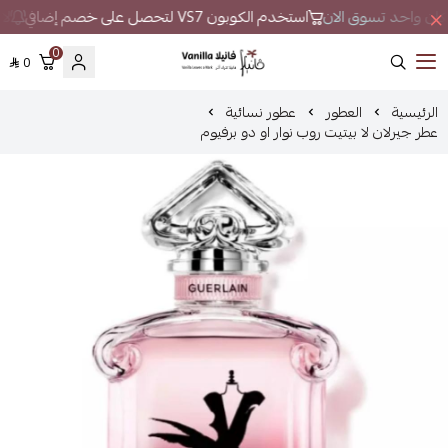
 مكان واحد تسوق الان
استخدم الكوبون VS7 لتحصل على خصم إضافي
لا 
0
0
فانيلا
الرئيسية
العطور
عطور نسائية
عطر جيرلان لا بيتيت روب نوار او دو برفيوم