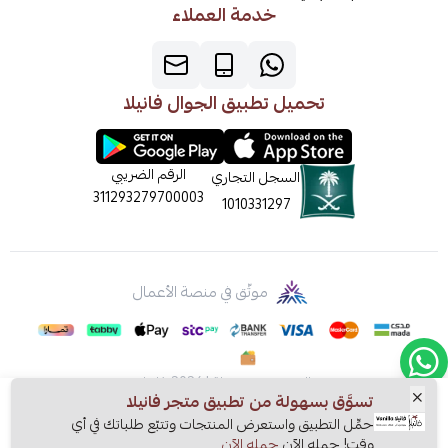
خدمة العملاء
تحميل تطبيق الجوال فانيلا
الرقم الضريبي
السجل التجاري
311293279700003
1010331297
موثّق في منصة الأعمال
الحقوق محفوظة | 2026
فانيلا
تسوَّق بسهولة من تطبيق متجر فانيلا
حمِّل التطبيق واستعرض المنتجات وتتبّع طلباتك في أي
وقت! حمله الآن
حمله الآن