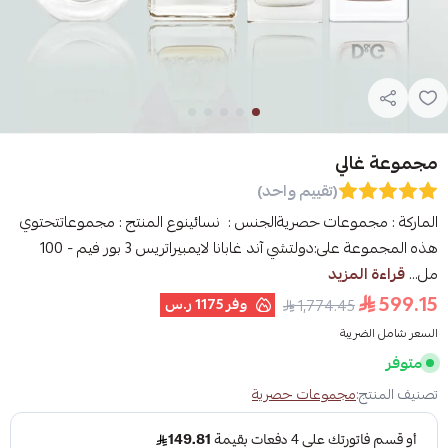
مجموعة غالي
(تقييم واحد)
الماركة : مجموعات حصريةالجنس : نسائينوع المنتج : مجموعاتتحتوي
هذه المجموعة على:دولتشي آند غابانا لايمبيراتريس 3 بور فيم - 100
مل...
قراءة المزيد
599.15
وفر
1175 ر.س
1,774.45
السعر شامل الضريبة
متوفر
تصنيف المنتج:
مجموعات حصرية