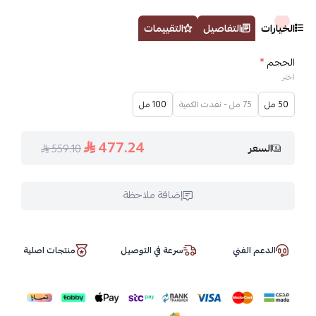
الخيارات
التفاصيل
التقييمات
الحجم
*
اختر
50 مل
75 مل - نفدت الكمية
100 مل
477.24
السعر
559.10
إضافة ملاحظة
الدعم الفني
سرعة في التوصيل
منتجات اصلية