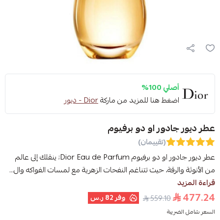
أصلي 100%
اضغط هنا للمزيد من ماركة
Dior - ديور
عطر ديور جادور او دو برفيوم
(تقييمان)
عطر ديور جادور او دو برفيوم Dior Eau de Parfum; ينقلك إلى عالم
من الأنوثة والرقة، حيث تتناغم النفحات الزهرية مع لمسات الفواكه وال...
قراءة المزيد
477.24
وفر
82 ر.س
559.10
السعر شامل الضريبة