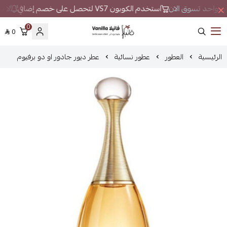
مكان واحد تسوق الان
استخدم الكوبون VS7 لتحصل على خصم إضافي
لا تب
0
0
فانيلا
الرئيسية
العطور
عطور نسائية
عطر ديور جادور او دو برفيوم