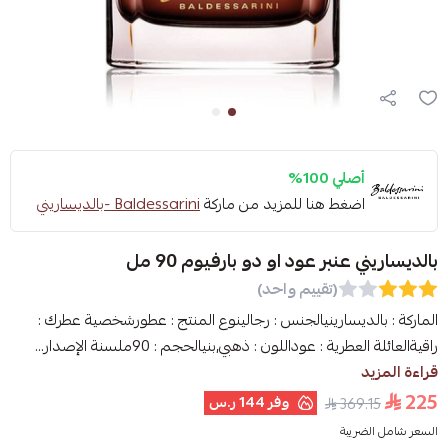
أصلي 100%
اضغط هنا للمزيد من ماركة
Baldessarini -بالديساريني
بالديساريني عنبر عود او دو بارفيوم 90 مل
(تقييم واحد)
الماركة : بالديسارينيالجنس : رجالينوع المنتج : عطورشخصية عطرك :
راقيةالعائلة العطرية : عوداللون : ذهبي,بنيالحجم : 90ملسنة الإصدار...
قراءة المزيد
225
وفر
144 ر.س
369.15
السعر شامل الضريبة