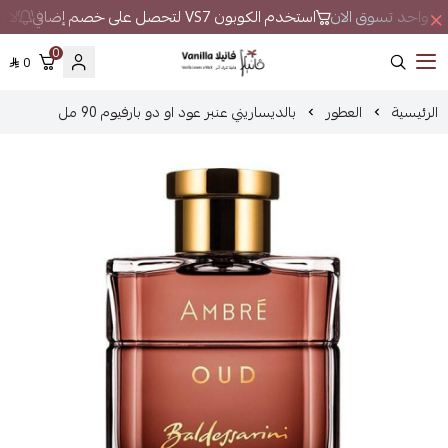
مكان واحد تسوق الان
استخدم الكوبون VS7 لتحصل على خصم إضافي
لا ت
0
0
فانيلا
الرئيسية
العطور
بالديساريني عنبر عود او دو بارفيوم 90 مل