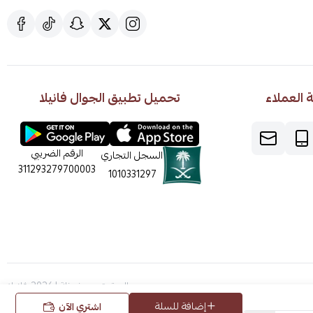
العملاء
تحميل تطبيق الجوال فانيلا
الرقم الضريبي
السجل التجاري
311293279700003
1010331297
الحقوق محفوظة | 2026
فانيلا
إضافة للسلة
اشتري الآن