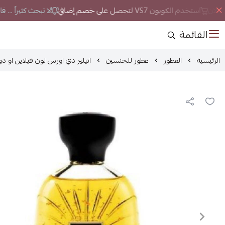
الان
استخدم الكوبون VS7 لتحصل على خصم إضافي
لا تبحث كثيراً ... 
القائمة
الرئيسية
العطور
عطور للجنسين
اتيلير دي اورس لون فيلاين او دو برف