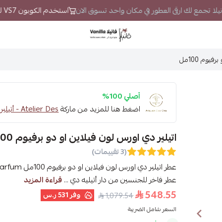
فانيلا تجمع لك ارقى العطور في مكان واحد تسوق الان
استخدم الكوبون VS7 لتحصل على خصم إضافي
فانيلا
يوم 100مل
أصلي 100%
اضغط هنا للمزيد من ماركة
Atelier Des - أتيلير دي
اتيلير دي اورس لون فيلاين او دو برفيوم 100مل
(3 تقييمات)
عطر فاخر للجنسين من دار أتيليه دي ...
قراءة المزيد
548.55
وفر
531 ر.س
1,079.54
السعر شامل الضريبة