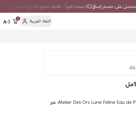
لا تبحث كثيراً ... فانيلا تجمع لك ارقى العطور في مكا
0
اللغة:
العربية
0
عطر اتيلير دي اورس لون فيلاين او دو برفيوم 100مل Atelier Des Ors Lune Feline Eau de Parfum; هو