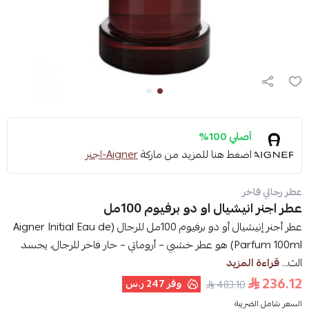
أصلي 100%
اضغط هنا للمزيد من ماركة
Aigner-اجنر
عطر رجالي فاخر
عطر اجنر انيشيال او دو برفيوم 100مل
عطر أجنر إنيشيال أو دو برفيوم 100مل للرجال (Aigner Initial Eau de
Parfum 100ml) هو عطر خشبي – أروماتي – حار فاخر للرجال، يجسد
الث...
قراءة المزيد
236.12
وفر
247 ر.س
483.10
السعر شامل الضريبة