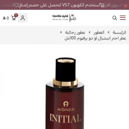
واحد تسوق الان
استخدم الكوبون VS7 لتحصل على خصم إضافي
لا تبحث كث
0
0
فانيلا
الرئيسية
العطور
عطور رجالية
عطر اجنر انيشيال او دو برفيوم 100مل