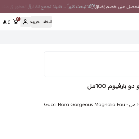
لا تبحث كثيراً ... فانيلا تجمع لك ارقى العطور في مكا
0
اللغة:
العربية
0
ارفيوم 100مل
عطر تستر قوتشي فلورا جورجيوس ماغنوليا أو دو بارفيوم 100 مل - Gucci Flora Gorgeous Magnolia Eau