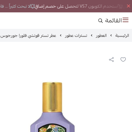
لان
استخدم الكوبون VS7 لتحصل على خصم إضافي
لا تبحث كثيراً ... ف
القائمة
الرئيسية
العطور
تسترات عطور
عطر تستر قوتشي فلورا جورجوس ماغنول