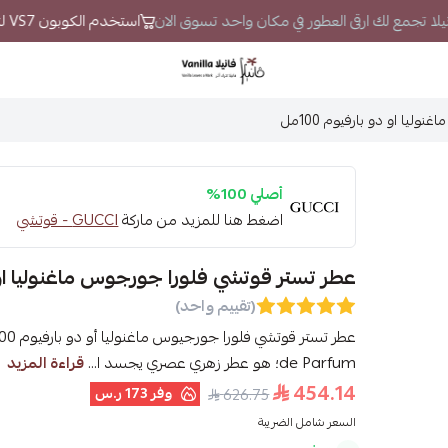
انيلا تجمع لك ارقى العطور في مكان واحد تسوق الان
استخدم الكوبون VS7 لتحصل على خصم إضافي
فانيلا
يا او دو بارفيوم 100مل
أصلي 100%
اضغط هنا للمزيد من ماركة
GUCCI - قوتشي
عطر تستر قوتشي فلورا جورجوس ماغنوليا او دو ب
(تقييم واحد)
de Parfum؛ هو عطر زهري عصري يجسد ا...
قراءة المزيد
454.14
وفر
173 ر.س
626.75
السعر شامل الضريبة