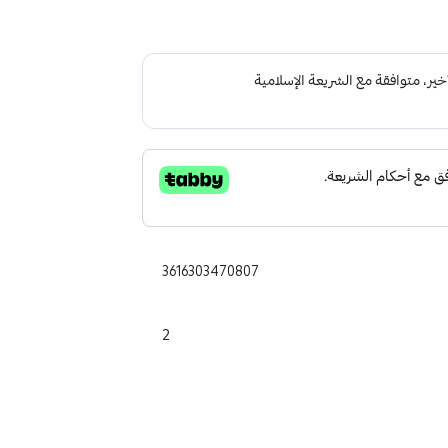
3616303470807
2