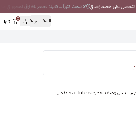
لا تبحث كثيراً ... فانيلا تجمع لك ارقى العطور في م
0
اللغة:
العربية
0
Shiseido Ginza Intense Eau de Parfum – شيسيدو جينزا إنتنس وصف العطر:Ginza Intense من