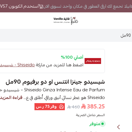
 فانيلا تجمع لك ارقى العطور في مكان واحد تسوق الان
استخدم الكوبون VS7 لتحصل على خصم إضافي
فانيلا
أصلي 100%
اضغط هنا للمزيد من ماركة
Shiseido - شيسيدو
شيسيدو جينزا انتنس او دو برفيوم 90مل
Shiseido هو عطر نسائي أنيق وراقي، أُطلق في ع...
قراءة المزيد
385.25
وفر
75 ر.س
460
السعر شامل الضريبة
متوفر