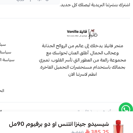
اشترك بنشرتنا البريدية ليصلك كل جديد.
سيا
متجر فانيلا يدخلك إلى عالم من الروائح الجذابة
سياسة 
وعجائب الجمال. أطلق العنان لحواسك مع
مجموعة رائعة من العطور التي تأسر القلوب. تميزي
سياسة ال
بجمالك باستخدام مستحضرات التجميل الفاخرة.
انظم لاسرتنا الان
م
الح
موثّق في منصة الأعمال
شيسيدو جينزا انتنس او دو برفيوم 90مل
385.25
460