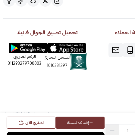
العملاء
تحميل تطبيق الجوال فانيلا
الرقم الضريبي
السجل التجاري
311293279700003
1010331297
الحقوق محفوظة | 2026
فانيلا
إضافة للسلة
اشتري الآن