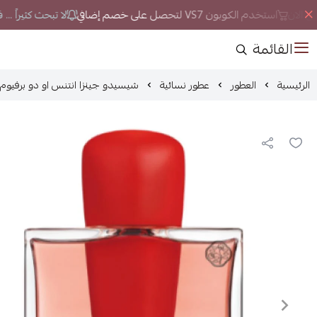
 الان
استخدم الكوبون VS7 لتحصل على خصم إضافي
لا تبحث كثيراً ...
القائمة
الرئيسية
العطور
عطور نسائية
شيسيدو جينزا انتنس او دو برفيوم 90مل