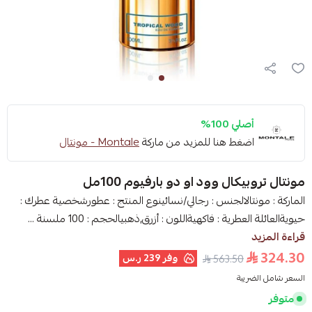
أصلي 100%
اضغط هنا للمزيد من ماركة
Montale - مونتال
مونتال تروبيكال وود او دو بارفيوم 100مل
الماركة : مونتالالجنس : رجالي/نسائينوع المنتج : عطورشخصية عطرك :
حيويةالعائلة العطرية : فاكهيةاللون : أزرق,ذهبيالحجم : 100 ملسنة ...
قراءة المزيد
324.30
وفر
239 ر.س
563.50
السعر شامل الضريبة
متوفر