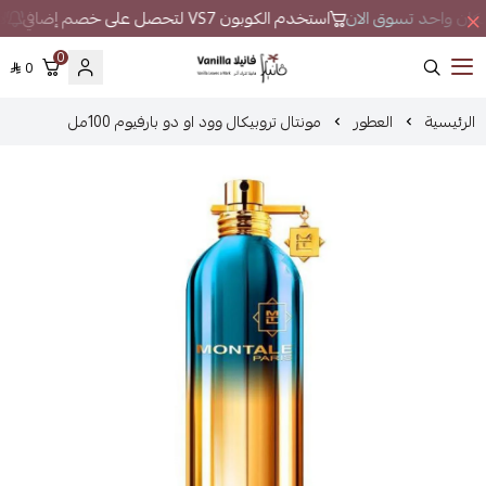
ي مكان واحد تسوق الان
استخدم الكوبون VS7 لتحصل على خصم إضافي
لا
0
0
فانيلا
الرئيسية
العطور
مونتال تروبيكال وود او دو بارفيوم 100مل