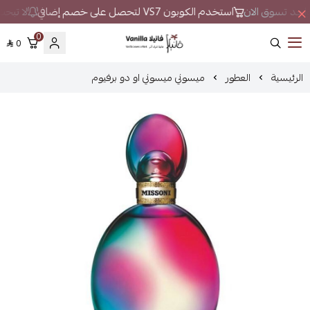
 واحد تسوق الان
استخدم الكوبون VS7 لتحصل على خصم إضافي
لا تبحث 
0
0
فانيلا
الرئيسية
العطور
ميسوني ميسوني او دو برفيوم