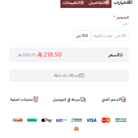
الخيارات
التفاصيل
التقييمات
الحجم
*
اختر
50 مل - نفدت الكمية
100 مل
218.50
السعر
350.75
إضافة ملاحظة
الدعم الفني
سرعة في التوصيل
منتجات اصلية