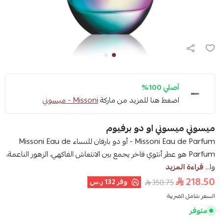
أصلي 100%
اضغط هنا للمزيد من ماركة
Missoni - ميسوني
ميسوني ميسوني او دو برفيوم
Missoni Eau de Parfum - أو دو بارفان للنساء Missoni Eau de
Parfum هو عطر أنثوي فاخر يجمع بين الانتعاش الفاكهي، الزهور الناعمة،
وا...
قراءة المزيد
218.50
وفر
132 ر.س
350.75
السعر شامل الضريبة
متوفر