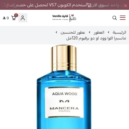
ي مكان واحد تسوق الان
استخدم الكوبون VS7 لتحصل على خصم إضافي
لا
0
0
فانيلا
الرئيسية
العطور
عطور للجنسين
مانسيرا اكوا وود او دو برفيوم 120مل