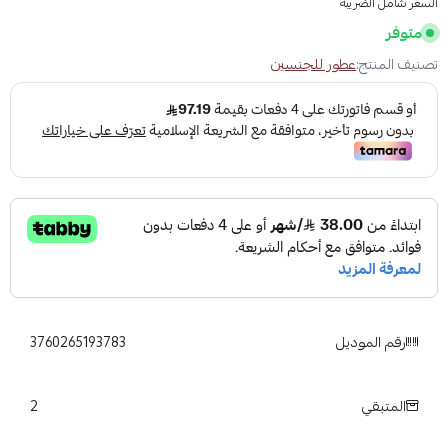
السعر شامل الضريبة
متوفر
تصنيف المنتج:
عطور للجنسين
رقم الموديل
3760265193783
2
المتبقي