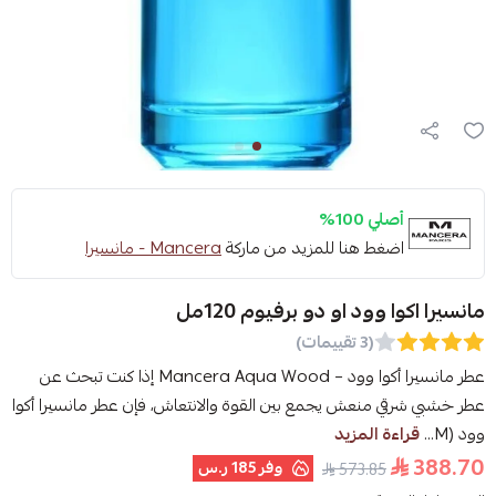
أصلي 100%
اضغط هنا للمزيد من ماركة
Mancera - مانسيرا
مانسيرا اكوا وود او دو برفيوم 120مل
(3 تقييمات)
عطر مانسيرا أكوا وود – Mancera Aqua Wood إذا كنت تبحث عن
عطر خشبي شرقي منعش يجمع بين القوة والانتعاش، فإن عطر مانسيرا أكوا
وود (M...
قراءة المزيد
388.70
وفر
185 ر.س
573.85